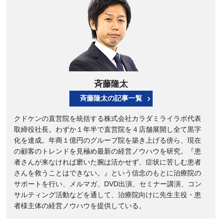
斉藤隆太
斉藤隆太の記事一覧
クドケンの直営院を統括する株式会社カラダミライラボ代表
取締役社長。わずか１年半で直営院を４店舗展開し全て黒字
化を達成。年商１億円のグループ院を築き上げる傍ら、現在
の顧客のトレンドを見極め最新の経営ノウハウを研究。『患
者さんが来なければ磨いた腕は活かせず、症状に苦しむ患者
さんを救うことはできない。』という信念のもとに治療院の
サポートを行い、メルマガ、DVD出演、セミナー講演、コン
サルティング活動などを通して、治療院向けに先生主役・患
者様主体の経営ノウハウを提供している。