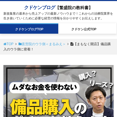
クドケンブログ
【繁盛院の教科書】
新規集客の基本から売上アップの最新ノウハウまで！これからの治療院業界を
生き抜いていくために必要な経営の情報を分かりやすくお伝えします。
クドケン
ブログ
TOP
クドケン
公式
TOP
TOP
直営院のウラ側＜まるみえ＞
【まもなく開店】備品購
入のウラ側に密着！