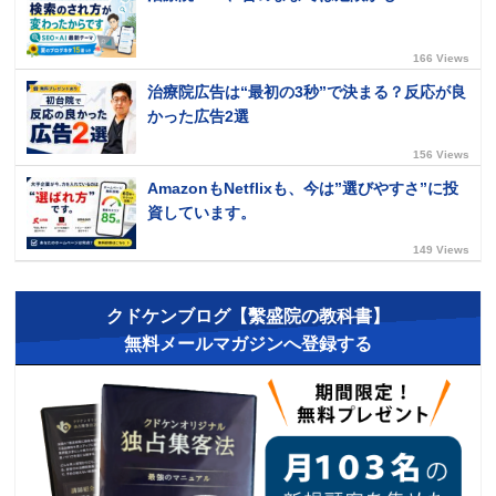
166 Views
治療院広告は“最初の3秒”で決まる？反応が良
かった広告2選
156 Views
AmazonもNetflixも、今は”選びやすさ”に投
資しています。
149 Views
クドケンブログ【繫盛院の教科書】
無料メールマガジンへ登録する