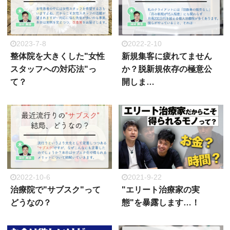
2023-7-8
2022-2-10
整体院を大きくした"女性
新規集客に疲れてません
スタッフへの対応法"っ
か？脱新規依存の極意公
て？
開しま…
2022-10-6
2021-9-22
治療院で"サブスク"って
"エリート治療家の実
どうなの？
態"を暴露します…！