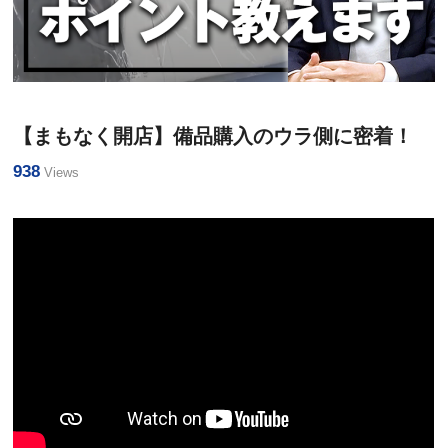
経営
直営院のウラ側＜まるみえ＞
【まもなく開店】備品購入のウラ側に密着！
938
Views