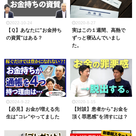
2022-10-24
2020-8-27
【Ｑ】あなたに"お金持ち
実はこの１週間、高熱で
の資質"はある？
ずっと寝込んでいまし
た。
2024-9-22
2020-1-15
【必見】お金が増える先
【対談】患者から"お金を
生は"コレ"やってました
頂く罪悪感"を消すには？