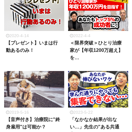
2020-4-14
2022-4-4
【プレゼント】いまは行
＜限界突破＞ひとり治療
動あるのみ！
家が【年収1200万超え】
を…
2019-5-16
2023-5-22
【音声付き】治療院に"終
「なかなか結果が出な
身雇用"は可能か？
い…」先生の"ある共通