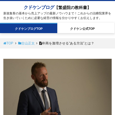
クドケンブログ
【繁盛院の教科書】
新規集客の基本から売上アップの最新ノウハウまで！これからの治療院業界を
生き抜いていくために必要な経営の情報を分かりやすくお伝えします。
クドケン
ブログ
TOP
クドケン
公式
TOP
TOP
古山正太
年商を激増させる“ある方法”とは？