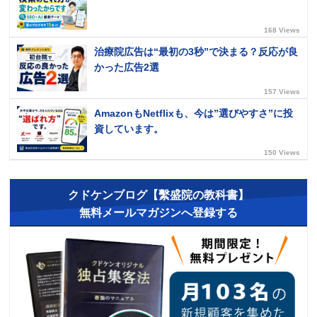
168 Views
治療院広告は“最初の3秒”で決まる？反応が良
かった広告2選
157 Views
AmazonもNetflixも、今は”選びやすさ”に投
資しています。
150 Views
クドケンブログ【繫盛院の教科書】
無料メールマガジンへ登録する