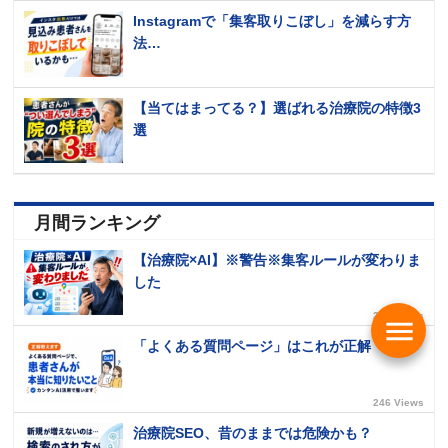
Instagramで「集客取りこぼし」を減らす方
法…
【当てはまってる？】選ばれる治療院の特徴3
選
月間ランキング
【治療院×AI】※警告※集客ルールが変わりま
した
289 Views
menu
「よくある質問ページ」はこれが正解
246 Views
治療院SEO、昔のままでは危険かも？