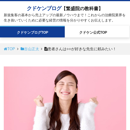
クドケンブログ
【繁盛院の教科書】
新規集客の基本から売上アップの最新ノウハウまで！これからの治療院業界を
生き抜いていくために必要な経営の情報を分かりやすくお伝えします。
クドケン
ブログ
TOP
クドケン
公式
TOP
TOP
古山正太
患者さんは○○が好きな先生に頼みたい！