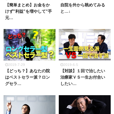
【簡単まとめ】お金をか
自院を外から眺めてみる
けず"利益"を増やして"手
と…↓
元…
2019-7-29
2019-6-5
【どっち？】あなたの院
【対談】１回で治したい
はベストセラー派？ロン
治療家ＶＳ一生お付合い
グセラ…
したい…