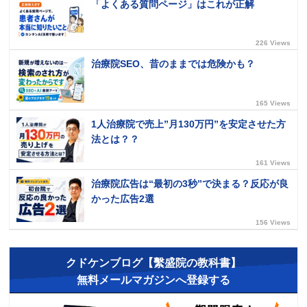
「よくある質問ページ」はこれが正解
226 Views
治療院SEO、昔のままでは危険かも？
165 Views
1人治療院で売上”月130万円”を安定させた方
法とは？？
161 Views
治療院広告は“最初の3秒”で決まる？反応が良
かった広告2選
156 Views
クドケンブログ【繫盛院の教科書】
無料メールマガジンへ登録する