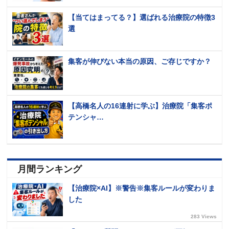
【当てはまってる？】選ばれる治療院の特徴3
選
集客が伸びない本当の原因、ご存じですか？
【高橋名人の16連射に学ぶ】治療院「集客ポ
テンシャ…
月間ランキング
【治療院×AI】※警告※集客ルールが変わりま
した
283 Views