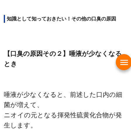
知識として知っておきたい！その他の口臭の原因
【口臭の原因その２】唾液が少なくなる
menu
とき
唾液が少なくなると、前述した口内の細
菌が増えて、
ニオイの元となる揮発性硫黄化合物が発
生します。