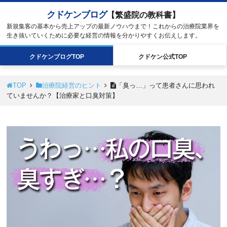
クドケンブログ
【繁盛院の教科書】
新規集客の基本から売上アップの最新ノウハウまで！これからの治療院業界を
生き抜いていくために必要な経営の情報を分かりやすくお伝えします。
クドケン
ブログ
TOP
クドケン
公式
TOP
TOP
治療院経営のヒント
「臭っ…」って患者さんに思われ
ていませんか？【治療家と口臭対策】