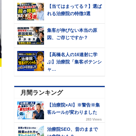
【当てはまってる？】選ば
れる治療院の特徴3選
集客が伸びない本当の原
因、ご存じですか？
【高橋名人の16連射に学
ぶ】治療院「集客ポテンシ
ャ…
月間ランキング
【治療院×AI】※警告※集
客ルールが変わりました
283 Views
治療院SEO、昔のままで