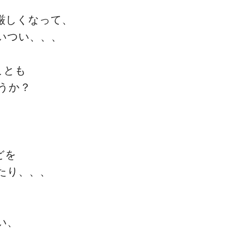
厳しくなって、
いつい、、、
ことも
うか？
ブログについて
どを
たり、、、
、
い、