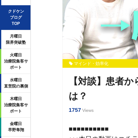
クドケン
ブログ
TOP
月曜日
限界突破塾
火曜日
治療院集客サ
マインド・効率化
ポート
【対談】患者か
水曜日
直営院の裏側
は？
木曜日
治療院集客サ
1757
Views
ポート
金曜日
■■■■■■■■■■
早野隼翔