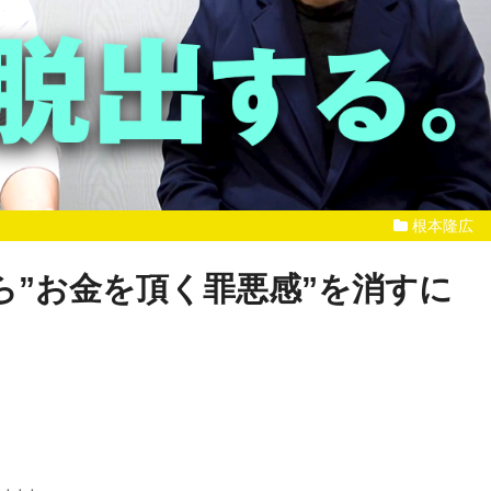
根本隆広
ら”お金を頂く罪悪感”を消すに