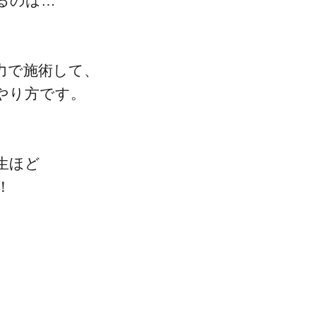
るのは…
、
力で施術して、
やり方です。
生ほど
！