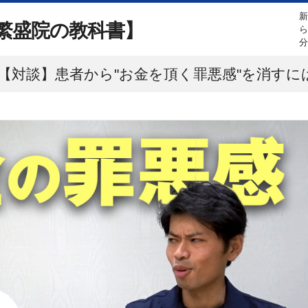
繁盛院の教科書】
【対談】患者から"お金を頂く罪悪感"を消すに