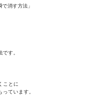
瞬で消す方法」
コミュニケーション
マインド・効率化
、
法です。
スタッフ教育・採用
くことに
単価アップ・自費移行
もっています。