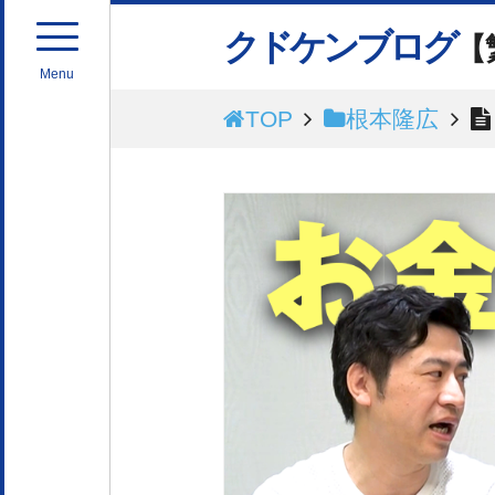
クドケンブログ
【
Menu
TOP
根本隆広