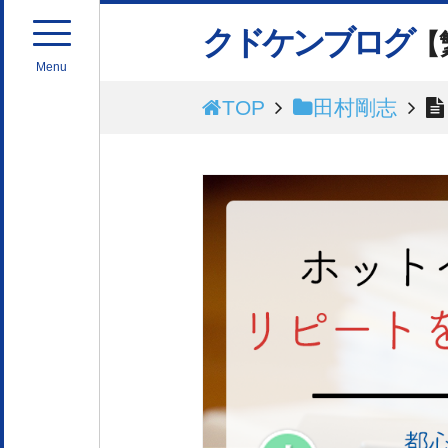
クドケンブログ
【
Menu
TOP
田村剛志