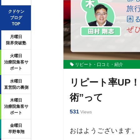
クドケン
ブログ
TOP
月曜日
限界突破塾
火曜日
治療院集客サ
リピート・口コミ・紹介
ポート
リピート率UP
水曜日
直営院の裏側
術”って
木曜日
治療院集客サ
531
Views
ポート
金曜日
おはようございます。
早野隼翔