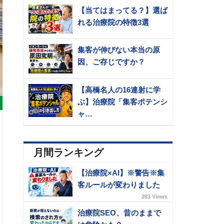
【当てはまってる？】選ば
れる治療院の特徴3選
集客が伸びない本当の原
因、ご存じですか？
【高橋名人の16連射に学
ぶ】治療院「集客ポテンシ
ャ…
月間ランキング
【治療院×AI】※警告※集
客ルールが変わりました
283 Views
治療院SEO、昔のままで