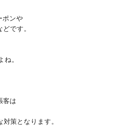
ーポンや
などです。
よね。
張客は
、
な対策となります。