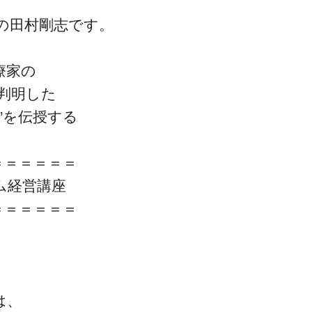
の田村剛志です。
療家の
判明した
”を伝授する
＝＝＝＝＝＝
ム経営講座
＝＝＝＝＝＝
は、