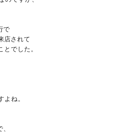
コミュニケーション
行で
来店されて
ことでした。
マインド・効率化
スタッフ教育・採用
すよね。
単価アップ・自費移行
で、