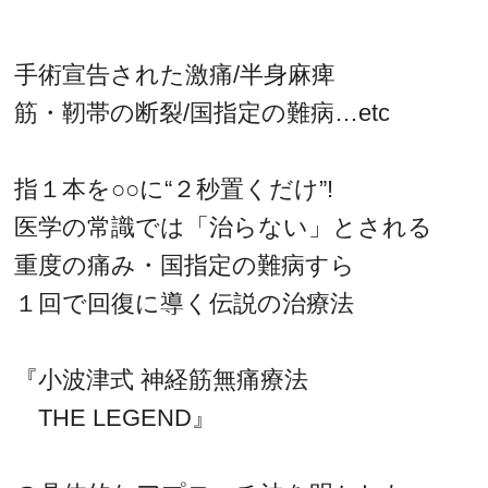
手術宣告された激痛/半身麻痺
筋・靭帯の断裂/国指定の難病…etc
指１本を○○に“２秒置くだけ”!
医学の常識では「治らない」とされる
重度の痛み・国指定の難病すら
１回で回復に導く伝説の治療法
『小波津式 神経筋無痛療法
THE LEGEND』