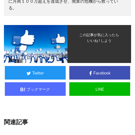
に月商１００万超えを達成させ、廃業の危機から救ってい
る。
この記事が気に入ったら
いいね ! しよう
Twitter
Facebook
ブックマーク
LINE
B!
関連記事