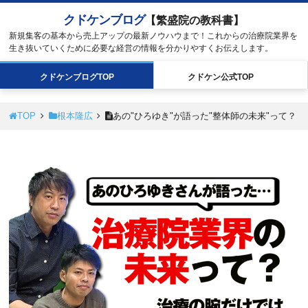
クドケンブログ
【繁盛院の教科書】
新規集客の基本から売上アップの最新ノウハウまで！これからの治療院業界を
生き抜いていくために必要な経営の情報を分かりやすくお伝えします。
クドケン
ブログ
TOP
クドケン
公式
TOP
TOP
根本隆広
あの"ひろゆき"が語った"整体師の未来"って？