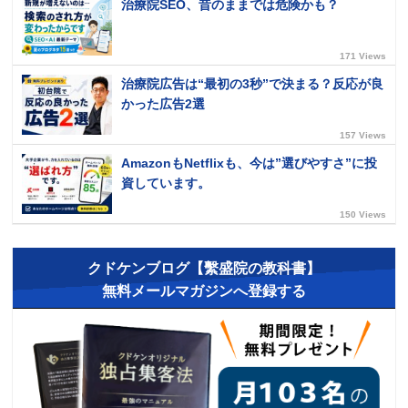
治療院SEO、昔のままでは危険かも？
171 Views
治療院広告は“最初の3秒”で決まる？反応が良
かった広告2選
157 Views
AmazonもNetflixも、今は”選びやすさ”に投
資しています。
150 Views
クドケンブログ【繫盛院の教科書】
無料メールマガジンへ登録する