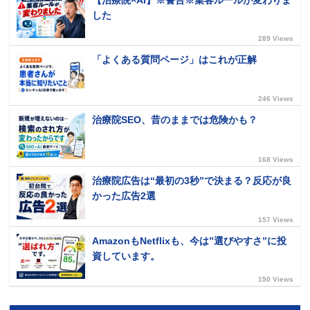
【治療院×AI】※警告※集客ルールが変わりま
した
289 Views
「よくある質問ページ」はこれが正解
246 Views
治療院SEO、昔のままでは危険かも？
168 Views
治療院広告は“最初の3秒”で決まる？反応が良
かった広告2選
157 Views
AmazonもNetflixも、今は”選びやすさ”に投
資しています。
150 Views