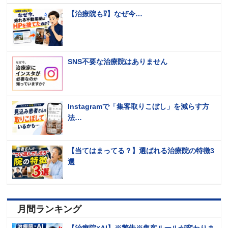
【治療院も⁉️】なぜ今…
SNS不要な治療院はありません
Instagramで「集客取りこぼし」を減らす方
法…
【当てはまってる？】選ばれる治療院の特徴3
選
月間ランキング