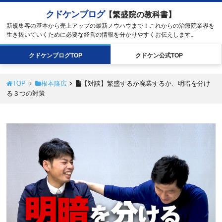
クドケンブログ
【繁盛院の教科書】
新規集客の基本から売上アップの最新ノウハウまで！これからの治療院業界を
生き抜いていくために必要な経営の情報を分かりやすくお伝えします。
クドケン
ブログ
TOP
クドケン
公式
TOP
TOP
根本隆広
【対談】繁盛するか廃業するか、明暗を分け
る３つの対策