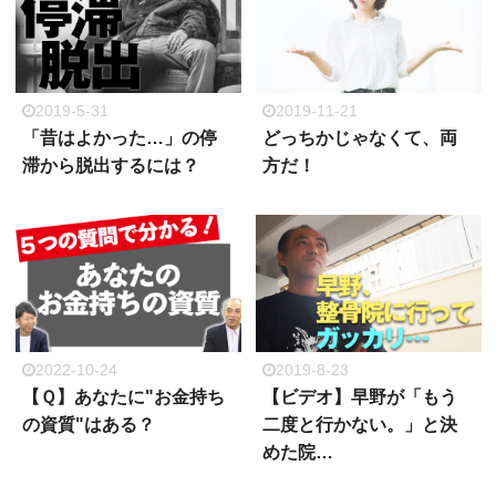
2019-5-31
2019-11-21
「昔はよかった…」の停
どっちかじゃなくて、両
滞から脱出するには？
方だ！
2022-10-24
2019-8-23
【Ｑ】あなたに"お金持ち
【ビデオ】早野が「もう
の資質"はある？
二度と行かない。」と決
めた院…