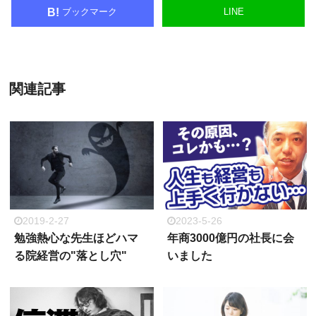
ブックマーク
LINE
B!
関連記事
2019-2-27
2023-5-26
勉強熱心な先生ほどハマ
年商3000億円の社長に会
る院経営の"落とし穴"
いました