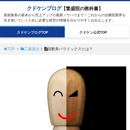
クドケンブログ
【繁盛院の教科書】
新規集客の基本から売上アップの最新ノウハウまで！これからの治療院業界を
生き抜いていくために必要な経営の情報を分かりやすくお伝えします。
クドケン
ブログ
TOP
クドケン
公式
TOP
TOP
工藤謙治
回数券パラドックスとは？