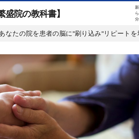
繁盛院の教科書】
あなたの院を患者の脳に"刷り込み"リピート