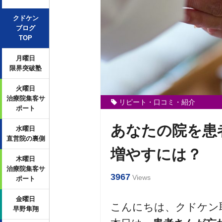
クドケン
ブログ
TOP
月曜日
限界突破塾
火曜日
治療院集客サ
リピート・口コミ・紹介
ポート
あなたの院を患
水曜日
直営院の裏側
増やすには？
木曜日
治療院集客サ
3967
Views
ポート
金曜日
こんにちは、クドケン
早野隼翔