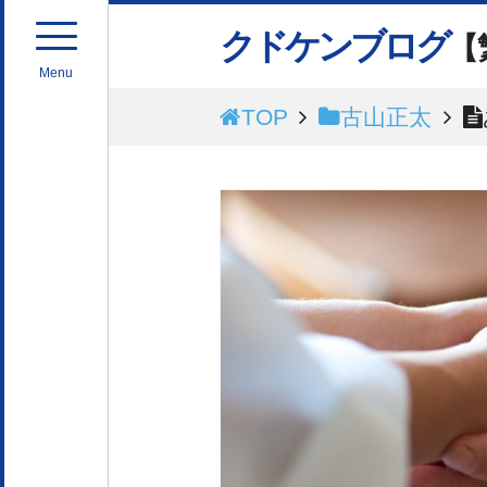
クドケンブログ
【
Menu
TOP
古山正太