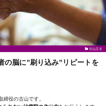
古山正太
者の脳に”刷り込み”リピートを
取締役の古山です。