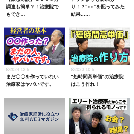
調達も簡単？！治療院で
り！？"○○"を配ってみた
もでき…
結果……
2024-12-5
2020-10-5
まだ〇〇を作っていない
"短時間高単価"の治療院
治療家はヤバいです。
はこう作れ！