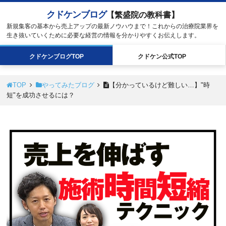
クドケンブログ
【繁盛院の教科書】
新規集客の基本から売上アップの最新ノウハウまで！これからの治療院業界を
生き抜いていくために必要な経営の情報を分かりやすくお伝えします。
クドケン
ブログ
TOP
クドケン
公式
TOP
TOP
やってみたブログ
【分かっているけど難しい…】"時
短"を成功させるには？