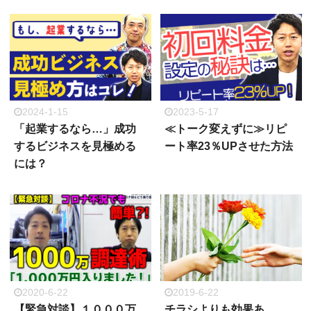
2024-1-15
2023-5-17
「起業するなら…」成功
≪トーク変えずに≫リピ
するビジネスを見極める
ート率23％UPさせた方法
には？
2020-6-22
2019-6-22
【緊急対談】１０００万
チラシよりも効果あ