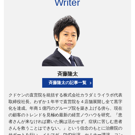
Writer
斉藤隆太
斉藤隆太の記事一覧
クドケンの直営院を統括する株式会社カラダミライラボ代表
取締役社長。わずか１年半で直営院を４店舗展開し全て黒字
化を達成。年商１億円のグループ院を築き上げる傍ら、現在
の顧客のトレンドを見極め最新の経営ノウハウを研究。『患
者さんが来なければ磨いた腕は活かせず、症状に苦しむ患者
さんを救うことはできない。』という信念のもとに治療院の
サポートを行い、メルマガ、DVD出演、セミナー講演、コン