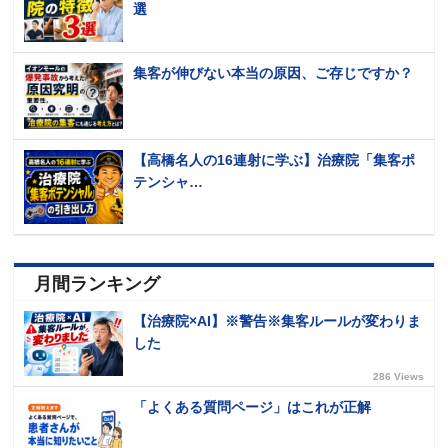
選
集客が伸びない本当の原因、ご存じですか？
【高橋名人の16連射に学ぶ】治療院「集客ポ
テンシャ…
月間ランキング
【治療院×AI】※警告※集客ルールが変わりま
した
286 Views
「よくある質問ページ」はこれが正解