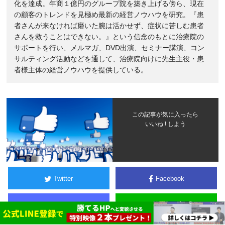
化を達成。年商１億円のグループ院を築き上げる傍ら、現在
の顧客のトレンドを見極め最新の経営ノウハウを研究。『患
者さんが来なければ磨いた腕は活かせず、症状に苦しむ患者
さんを救うことはできない。』という信念のもとに治療院の
サポートを行い、メルマガ、DVD出演、セミナー講演、コン
サルティング活動などを通して、治療院向けに先生主役・患
者様主体の経営ノウハウを提供している。
この記事が気に入ったら
いいね ! しよう
Twitter
Facebook
ブックマーク
LINE
B!