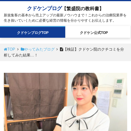
クドケンブログ
【繁盛院の教科書】
新規集客の基本から売上アップの最新ノウハウまで！これからの治療院業界を
生き抜いていくために必要な経営の情報を分かりやすくお伝えします。
クドケン
ブログ
TOP
クドケン
公式
TOP
TOP
やってみたブログ
【検証】クドケン院のクチコミを分
析してみた結果…！