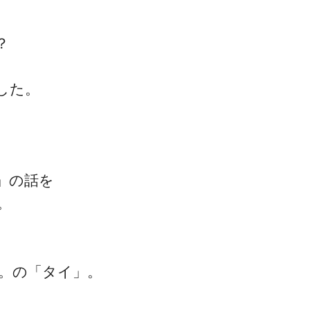
？
した。
ブログについて
」の話を
。
い。の「タイ」。