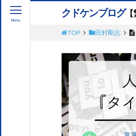
クドケンブログ
【
Menu
TOP
田村剛志