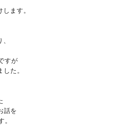
けします。
り、
ですが
ました。
た
お話を
す。