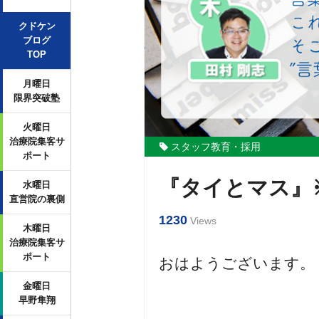
クドケン
ブログ
TOP
月曜日
限界突破塾
火曜日
治療院集客サ
スタッフ教育・採用
ポート
『タイとマス』
水曜日
直営院の裏側
1230
Views
木曜日
治療院集客サ
ポート
おはようございます。
金曜日
早野隼翔