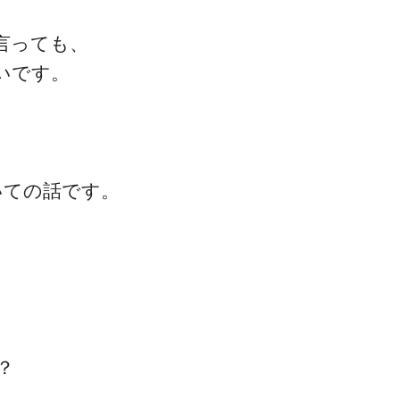
言っても、
いです。
コミュニケーション
マインド・効率化
いての話です。
スタッフ教育・採用
単価アップ・自費移行
？