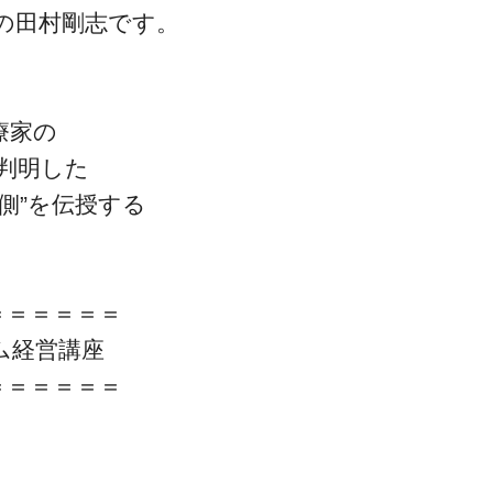
の田村剛志です。
療家の
判明した
側”を伝授する
＝＝＝＝＝＝
ム経営講座
＝＝＝＝＝＝