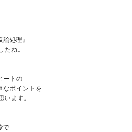
ー
矢
を
印
使
キ
っ
ー
反論処理』
て
を
したね。
ブログについて
く
使
だ
っ
さ
て
ピートの
い。
く
事なポイントを
だ
思います。
さ
い。
診で