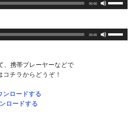
ボ
00:00
リ
ュ
コミュニケーション
ー
ボ
00:00
ム
リ
調
ュ
マインド・効率化
節
ー
て、携帯プレーヤーなどで
に
ム
はコチラからどうぞ！
は
調
スタッフ教育・採用
上
節
ウンロードする
下
に
ウンロードする
矢
単価アップ・自費移行
は
印
上
キ
下