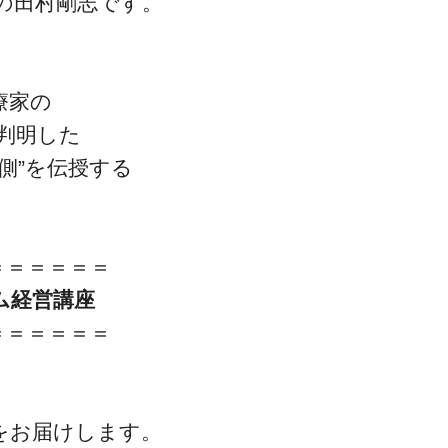
の田村剛志です。
療家の
判明した
側”を伝授する
＝＝＝＝＝＝
ム経営講座
＝＝＝＝＝＝
をお届けします。