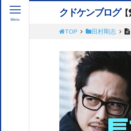
クドケンブログ
【
Menu
TOP
田村剛志