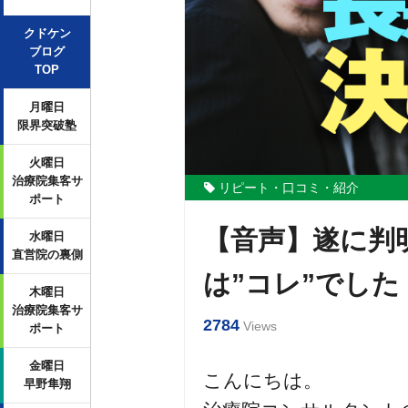
クドケン
ブログ
TOP
月曜日
限界突破塾
火曜日
治療院集客サ
リピート・口コミ・紹介
ポート
【音声】遂に判
水曜日
直営院の裏側
は”コレ”でした
木曜日
治療院集客サ
2784
Views
ポート
金曜日
こんにちは。
早野隼翔