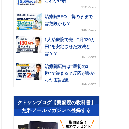
これが正解
212 Views
治療院SEO、昔のままで
は危険かも？
165 Views
1人治療院で売上”月130万
円”を安定させた方法と
は？？
161 Views
治療院広告は“最初の3
秒”で決まる？反応が良か
った広告2選
156 Views
クドケンブログ【繫盛院の教科書】
無料メールマガジンへ登録する