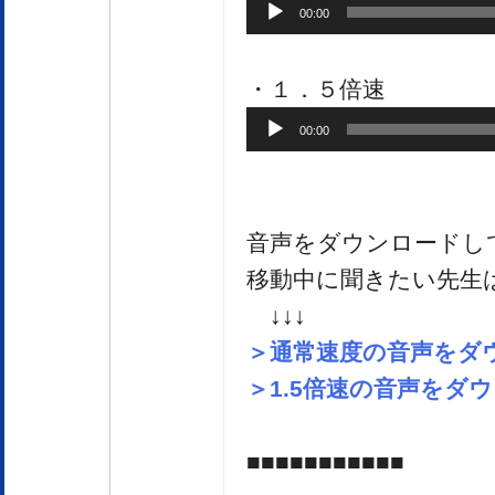
音
00:00
声
プ
・１．５倍速
レ
音
00:00
ー
声
ヤ
プ
ー
レ
音声をダウンロードし
ー
移動中に聞きたい先生
ヤ
↓↓↓
ー
＞通常速度の音声をダ
＞1.5倍速の音声をダ
■■■■■■■■■■■