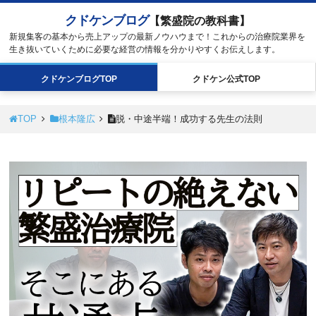
クドケンブログ
【繁盛院の教科書】
新規集客の基本から売上アップの最新ノウハウまで！これからの治療院業界を
生き抜いていくために必要な経営の情報を分かりやすくお伝えします。
クドケン
ブログ
TOP
クドケン
公式
TOP
TOP
根本隆広
脱・中途半端！成功する先生の法則