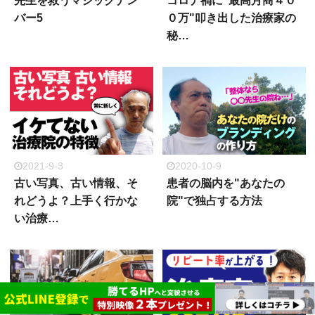
先生を救うマジックナン
コロナ禍に"最高月商４０
バー5
０万"叩き出した治療家の
秘…
2021-9-3
2020-10-9
古い写真、古い情報、そ
患者の脳内を"あなたの
れどうよ？上手く行かな
院"で独占する方法
い治療…