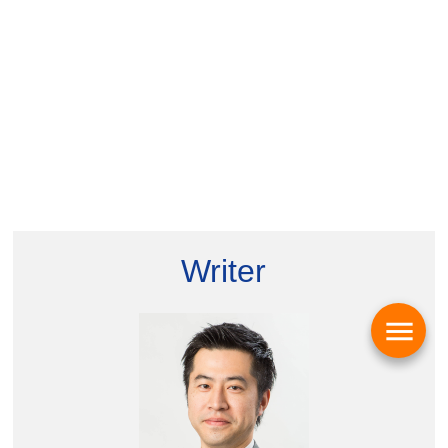
Writer
menu