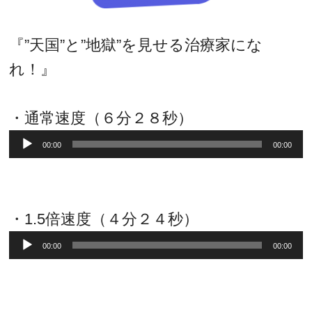
『”天国”と”地獄”を見せる治療家にな
れ！』
・通常速度（６分２８秒）
音
00:00
00:00
声
プ
レ
・1.5倍速度（４分２４秒）
ー
音
00:00
00:00
ヤ
声
ー
プ