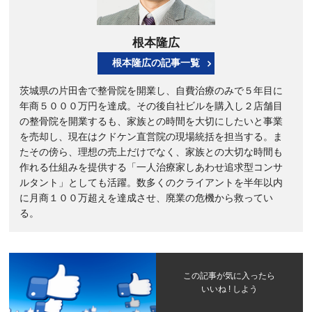
根本隆広
根本隆広の記事一覧
茨城県の片田舎で整骨院を開業し、自費治療のみで５年目に
年商５０００万円を達成。その後自社ビルを購入し２店舗目
の整骨院を開業するも、家族との時間を大切にしたいと事業
を売却し、現在はクドケン直営院の現場統括を担当する。ま
たその傍ら、理想の売上だけでなく、家族との大切な時間も
作れる仕組みを提供する「一人治療家しあわせ追求型コンサ
ルタント」としても活躍。数多くのクライアントを半年以内
に月商１００万超えを達成させ、廃業の危機から救ってい
る。
この記事が気に入ったら
いいね ! しよう