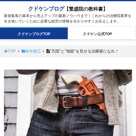
クドケンブログ
【繁盛院の教科書】
新規集客の基本から売上アップの最新ノウハウまで！これからの治療院業界を
生き抜いていくために必要な経営の情報を分かりやすくお伝えします。
クドケン
ブログ
TOP
クドケン
公式
TOP
TOP
根本隆広
"天国"と"地獄"を見せる治療家になれ！