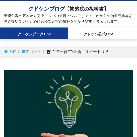
クドケンブログ
【繁盛院の教科書】
新規集客の基本から売上アップの最新ノウハウまで！これからの治療院業界を
生き抜いていくために必要な経営の情報を分かりやすくお伝えします。
クドケン
ブログ
TOP
クドケン
公式
TOP
TOP
古山正太
"この一言"で単価・リピートＵＰ