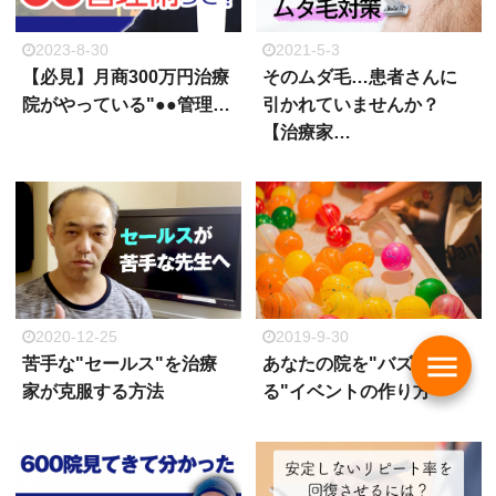
2023-8-30
2021-5-3
【必見】月商300万円治療
そのムダ毛…患者さんに
院がやっている"●●管理…
引かれていませんか？
【治療家…
2020-12-25
2019-9-30
menu
苦手な"セールス"を治療
あなたの院を"バズらせ
家が克服する方法
る"イベントの作り方