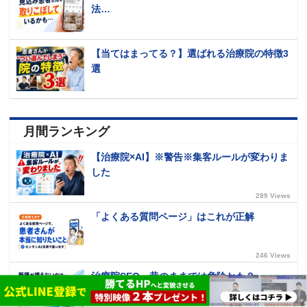
法…
【当てはまってる？】選ばれる治療院の特徴3
選
月間ランキング
【治療院×AI】※警告※集客ルールが変わりま
した
289 Views
「よくある質問ページ」はこれが正解
246 Views
治療院SEO、昔のままでは危険かも？