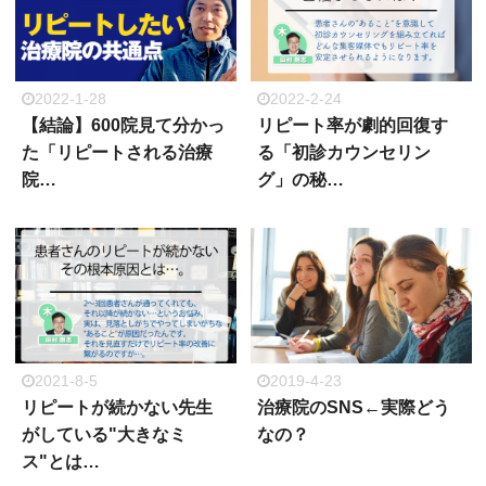
2022-1-28
2022-2-24
【結論】600院見て分かっ
リピート率が劇的回復す
た「リピートされる治療
る「初診カウンセリン
院…
グ」の秘…
2021-8-5
2019-4-23
リピートが続かない先生
治療院のSNS←実際どう
がしている"大きなミ
なの？
ス"とは…