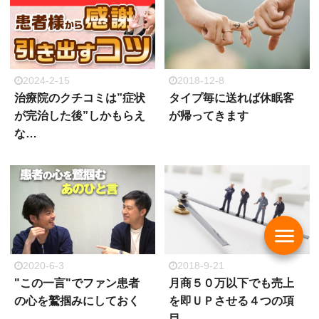
2024-2-15
2018-12-8
治療院のクチコミは”症状
タイプ毎に送れば休眠客
が完治した後”しかもらえ
が帰ってきます
な…
menu
2020-6-3
2018-9-21
"この一言"でファン患者
月商５０万以下でも売上
の心を鷲掴みにしておく
を即ＵＰさせる４つの項
目