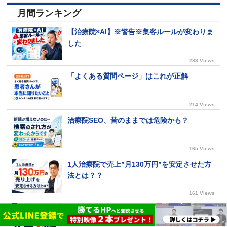
月間ランキング
【治療院×AI】※警告※集客ルールが変わりま
した
283 Views
「よくある質問ページ」はこれが正解
214 Views
治療院SEO、昔のままでは危険かも？
165 Views
1人治療院で売上”月130万円”を安定させた方
法とは？？
161 Views
治療院広告は“最初の3秒”で決まる？反応が良
かった広告2選