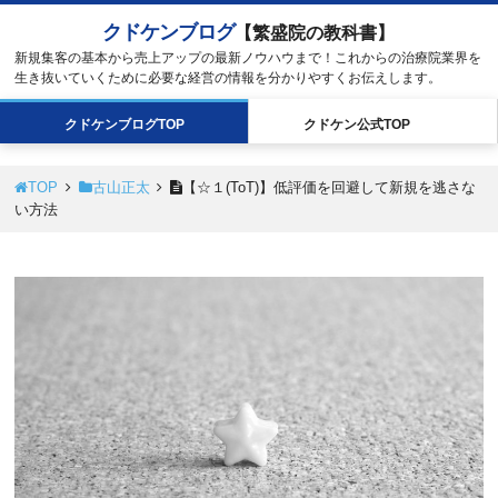
クドケンブログ
【繁盛院の教科書】
新規集客の基本から売上アップの最新ノウハウまで！これからの治療院業界を
生き抜いていくために必要な経営の情報を分かりやすくお伝えします。
クドケン
ブログ
TOP
クドケン
公式
TOP
TOP
古山正太
【☆１(ToT)】低評価を回避して新規を逃さな
い方法