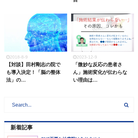
2018-8-9
2023-12-9
【対談】田村剛志の院で
「微妙な反応の患者さ
も導入決定！「脳の整体
ん」施術変化が伝わらな
法」の…
い理由は…
新着記事