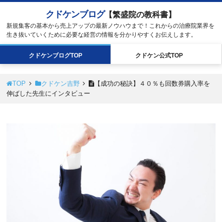
クドケンブログ
【繁盛院の教科書】
新規集客の基本から売上アップの最新ノウハウまで！これからの治療院業界を
生き抜いていくために必要な経営の情報を分かりやすくお伝えします。
クドケン
ブログ
TOP
クドケン
公式
TOP
TOP
クドケン吉野
【成功の秘訣】４０％も回数券購入率を
伸ばした先生にインタビュー