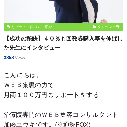
リピート・口コミ・紹介
クドケン吉野
【成功の秘訣】４０％も回数券購入率を伸ばし
た先生にインタビュー
3358
Views
こんにちは。
ＷＥＢ集患の力で
月商１００万円のサポートをする
治療院専門のＷＥＢ集客コンサルタント
加藤ユウキです。(※通称FOX)