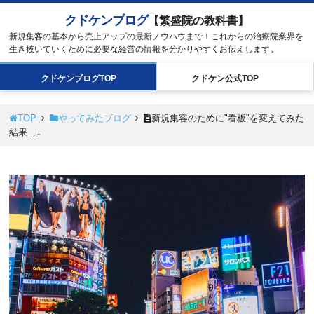
クドケンブログ
【繁盛院の教科書】
新規集客の基本から売上アップの最新ノウハウまで！これからの治療院業界を
生き抜いていくために必要な経営の情報を分かりやすくお伝えします。
クドケン
ブログ
TOP
クドケン
公式
TOP
TOP
やってみたブログ
新規集客のために"看板"を変えてみた
結果…↓