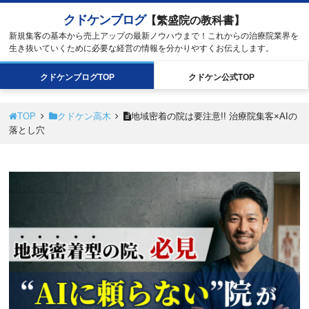
クドケンブログ
【繁盛院の教科書】
新規集客の基本から売上アップの最新ノウハウまで！これからの治療院業界を
生き抜いていくために必要な経営の情報を分かりやすくお伝えします。
クドケン
ブログ
TOP
クドケン
公式
TOP
TOP
クドケン高木
地域密着の院は要注意!! 治療院集客×AIの
落とし穴