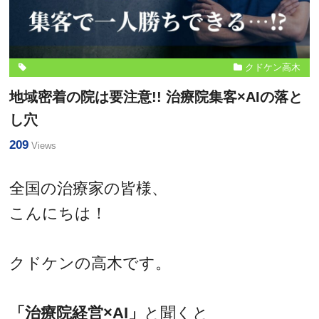
クドケン高木
地域密着の院は要注意!! 治療院集客×AIの落と
し穴
209
Views
全国の治療家の皆様、
こんにちは！
クドケンの高木です。
「治療院経営×AI」
と聞くと