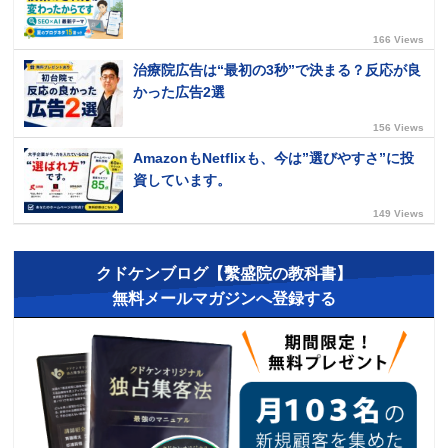
166 Views
治療院広告は“最初の3秒”で決まる？反応が良
かった広告2選
156 Views
AmazonもNetflixも、今は”選びやすさ”に投
資しています。
149 Views
クドケンブログ【繫盛院の教科書】
無料メールマガジンへ登録する