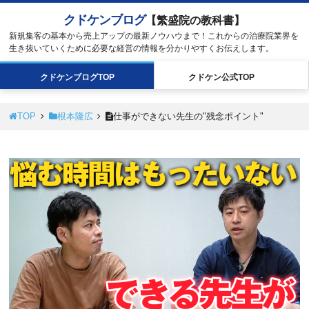
クドケンブログ
【繁盛院の教科書】
新規集客の基本から売上アップの最新ノウハウまで！これからの治療院業界を
生き抜いていくために必要な経営の情報を分かりやすくお伝えします。
クドケン
ブログ
TOP
クドケン
公式
TOP
TOP
根本隆広
仕事ができない先生の"残念ポイント"