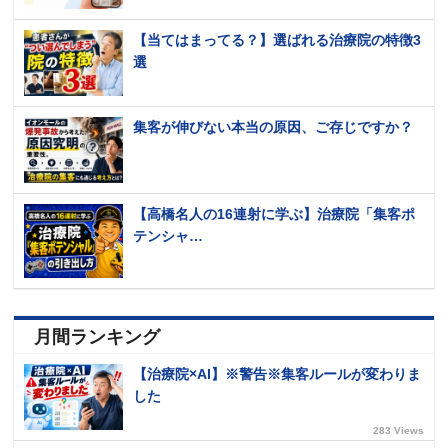
【当てはまってる？】選ばれる治療院の特徴3
選
集客が伸びない本当の原因、ご存じですか？
【高橋名人の16連射に学ぶ】治療院「集客ポ
テンシャ…
月間ランキング
【治療院×AI】※警告※集客ルールが変わりま
した
283 Views