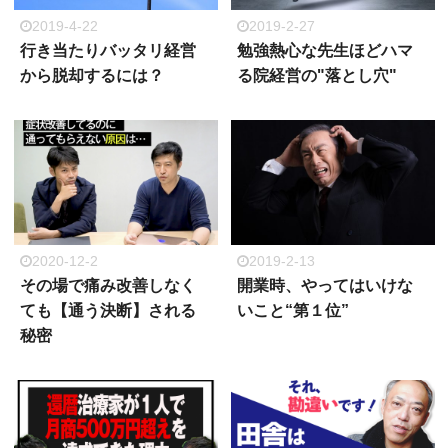
2019-4-22
2019-2-27
行き当たりバッタリ経営
勉強熱心な先生ほどハマ
から脱却するには？
る院経営の"落とし穴"
2020-12-2
2019-2-13
その場で痛み改善しなく
開業時、やってはいけな
ても【通う決断】される
いこと“第１位”
秘密