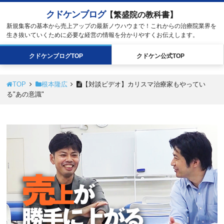
クドケンブログ
【繁盛院の教科書】
新規集客の基本から売上アップの最新ノウハウまで！これからの治療院業界を
生き抜いていくために必要な経営の情報を分かりやすくお伝えします。
クドケン
ブログ
TOP
クドケン
公式
TOP
TOP
根本隆広
【対談ビデオ】カリスマ治療家もやってい
る"あの意識"