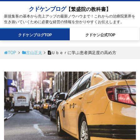
クドケンブログ
【繁盛院の教科書】
新規集客の基本から売上アップの最新ノウハウまで！これからの治療院業界を
生き抜いていくために必要な経営の情報を分かりやすくお伝えします。
クドケン
ブログ
TOP
クドケン
公式
TOP
TOP
古山正太
Ｕｂｅｒに学ぶ患者満足度の高め方