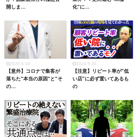
開しま…
化"に…
2020-5-14
2024-9-26
【意外】コロナで集客が
【注意】リピート率が"低
落ちた"本当の原因"と"そ
い店"に必ず置いてあるも
の…
の