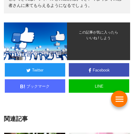
者さんに来てもらえるようになるでしょう。
この記事が気に入ったら
いいね ! しよう
Twitter
Facebook
ブックマーク
LINE
B!
menu
関連記事