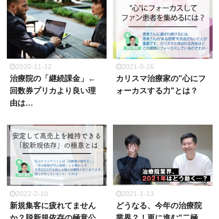
2020-11-12
2021-9-16
治療院の「継続課金」←
カリスマ治療家の"心にフ
回数券プリカより良い理
ォーカスする力"とは？
由は…
2022-2-10
2021-1-13
新規集客に疲れてません
どうなる、今年の治療院
か？脱新規依存の極意公
業界？！更に進む"二極