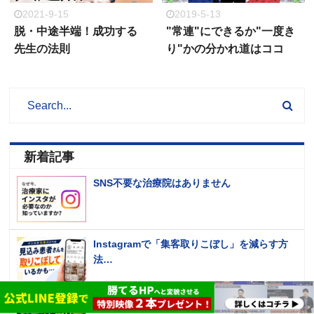
2021-9-15
2019-5-13
脱・中途半端！成功する
"常連"にできるか"一度き
先生の法則
り"かの分かれ道はココ
新着記事
SNS不要な治療院はありません
Instagramで「集客取りこぼし」を減らす方
法…
【当てはまってる？】選ばれる治療院の特徴3