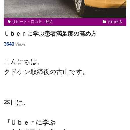
リピート・口コミ・紹介
古山正太
Ｕｂｅｒに学ぶ患者満足度の高め方
3640
Views
こんにちは。
クドケン取締役の古山です。
本日は、
『Ｕｂｅｒに学ぶ