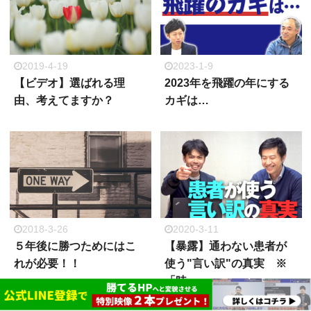
2019-4-19
2023-1-9
【ビデオ】選ばれる理
2023年を飛躍の年にする
由、考えてますか？
カギは…
2018-3-26
2020-3-11
５年後に勝つためにはこ
【暴露】通わない患者が
れが必要！！
使う"言い訳"の真実 ※
「時…