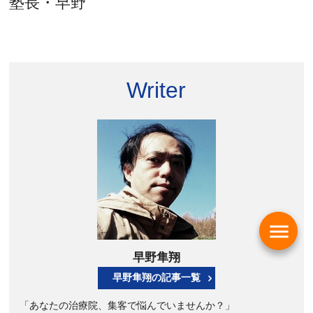
塾長・早野
Writer
menu
早野隼翔
早野隼翔の記事一覧
「あなたの治療院、集客で悩んでいませんか？」