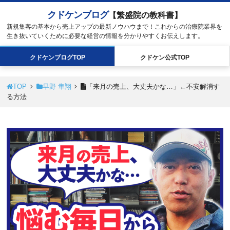
クドケンブログ
【繁盛院の教科書】
新規集客の基本から売上アップの最新ノウハウまで！これからの治療院業界を
生き抜いていくために必要な経営の情報を分かりやすくお伝えします。
クドケン
ブログ
TOP
クドケン
公式
TOP
TOP
早野 隼翔
「来月の売上、大丈夫かな…」←不安解消す
る方法