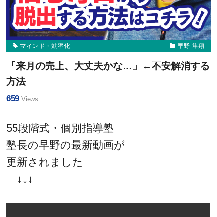
マインド・効率化
早野 隼翔
「来月の売上、大丈夫かな…」←不安解消する
方法
659
Views
55段階式・個別指導塾
塾長の早野の最新動画が
更新されました
↓↓↓