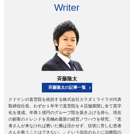
Writer
斉藤隆太
斉藤隆太の記事一覧
クドケンの直営院を統括する株式会社カラダミライラボ代表
取締役社長。わずか１年半で直営院を４店舗展開し全て黒字
化を達成。年商１億円のグループ院を築き上げる傍ら、現在
の顧客のトレンドを見極め最新の経営ノウハウを研究。『患
者さんが来なければ磨いた腕は活かせず、症状に苦しむ患者
さんを救うことはできない。』という信念のもとに治療院の