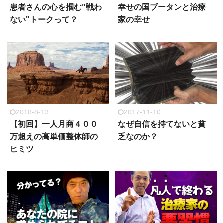
患者さんの心を掴む"戦わ
幸せの国ブータンと治療
ない"トークって？
家の幸せ
2018-8-13
2017-11-10
【初回】一人月商４００
なぜ自信を持てないと貧
万超えの高単価整体師の
乏なのか？
ヒミツ