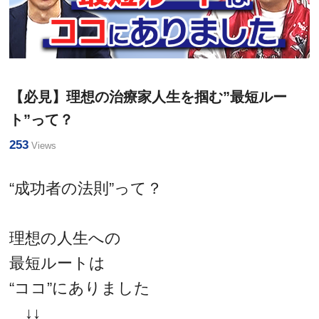
マインド・効率化
限界突破塾
【必見】理想の治療家人生を掴む”最短ルー
ト”って？
253
Views
“成功者の法則”って？
理想の人生への
最短ルートは
“ココ”にありました
↓↓