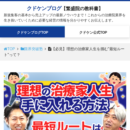
クドケンブログ
【繁盛院の教科書】
新規集客の基本から売上アップの最新ノウハウまで！これからの治療院業界を
生き抜いていくために必要な経営の情報を分かりやすくお伝えします。
クドケン
ブログ
TOP
クドケン
公式
TOP
TOP
限界突破塾
【必見】理想の治療家人生を掴む"最短ルー
ト"って？