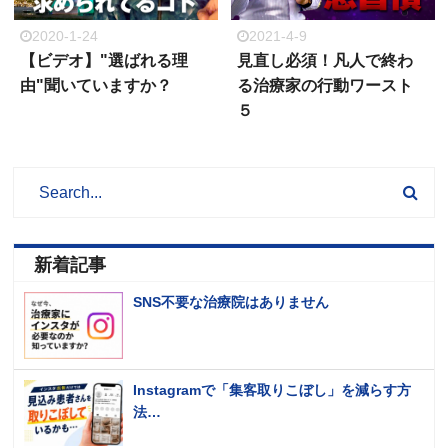
2020-1-24
2021-4-9
【ビデオ】"選ばれる理
見直し必須！凡人で終わ
由"聞いていますか？
る治療家の行動ワースト
５
新着記事
SNS不要な治療院はありません
Instagramで「集客取りこぼし」を減らす方
法…