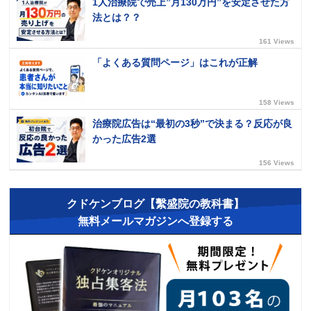
1人治療院で売上”月130万円”を安定させた方
法とは？？
161 Views
「よくある質問ページ」はこれが正解
158 Views
治療院広告は“最初の3秒”で決まる？反応が良
かった広告2選
156 Views
クドケンブログ【繫盛院の教科書】
無料メールマガジンへ登録する