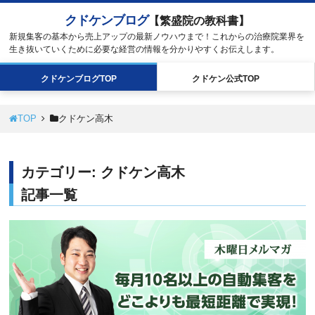
クドケンブログ
【繁盛院の教科書】
新規集客の基本から売上アップの最新ノウハウまで！これからの治療院業界を
生き抜いていくために必要な経営の情報を分かりやすくお伝えします。
クドケン
ブログ
TOP
クドケン
公式
TOP
TOP
クドケン高木
カテゴリー:
クドケン高木
記事一覧