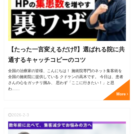
【たった一言変えるだけ⁉】選ばれる院に共
通するキャッチコピーのコツ
全国の治療家の皆様、こんにちは！ 施術院専門のネット集客術を
全国の施術院に提供している クドケンの高木です。 今日は、患者
さんの心をガッチリ掴み、 思わず「ここに行きたい！」と思
わ……
More
2026-2-3