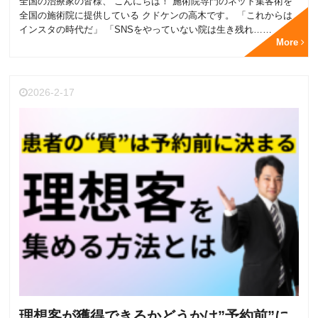
全国の治療家の皆様、 こんにちは！ 施術院専門のネット集客術を
全国の施術院に提供している クドケンの高木です。 「これからは
インスタの時代だ」 「SNSをやっていない院は生き残れ……
More
2026-2-17
理想客が獲得できるかどうかは”予約前”に