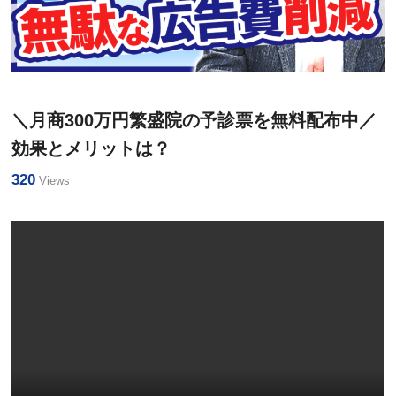
経営
直営院のウラ側＜まるみえ＞
＼月商300万円繁盛院の予診票を無料配布中／
効果とメリットは？
320
Views