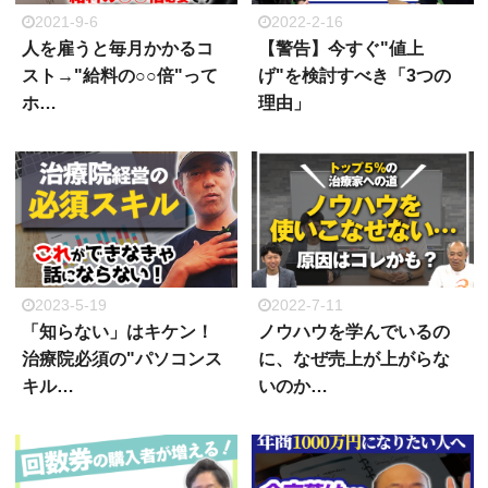
2021-9-6
2022-2-16
人を雇うと毎月かかるコ
【警告】今すぐ"値上
スト→"給料の○○倍"って
げ"を検討すべき「3つの
ホ…
理由」
2023-5-19
2022-7-11
「知らない」はキケン！
ノウハウを学んでいるの
治療院必須の"パソコンス
に、なぜ売上が上がらな
キル…
いのか…