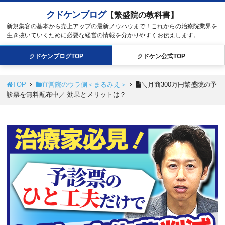
クドケンブログ
【繁盛院の教科書】
新規集客の基本から売上アップの最新ノウハウまで！これからの治療院業界を
生き抜いていくために必要な経営の情報を分かりやすくお伝えします。
クドケン
ブログ
TOP
クドケン
公式
TOP
TOP
直営院のウラ側＜まるみえ＞
＼月商300万円繁盛院の予
診票を無料配布中／ 効果とメリットは？