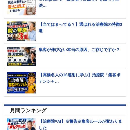
法…
【当てはまってる？】選ばれる治療院の特徴3
選
集客が伸びない本当の原因、ご存じですか？
【高橋名人の16連射に学ぶ】治療院「集客ポ
テンシャ…
月間ランキング
【治療院×AI】※警告※集客ルールが変わりま
した