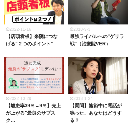
2022-11-16
2018-9-3
【店頭看板】来院につな
最強ライバルへの"ゲリラ
げる"２つのポイント"
戦"（治療院VER）
2022-10-29
2018-1-24
【離患率39％→9％】売上
【質問】施術中に電話が
が上がる"最良のサブス
鳴った、あなたはどうす
ク…
る？