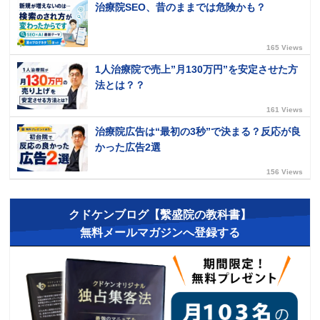
治療院SEO、昔のままでは危険かも？
165 Views
1人治療院で売上”月130万円”を安定させた方
法とは？？
161 Views
治療院広告は“最初の3秒”で決まる？反応が良
かった広告2選
156 Views
クドケンブログ【繫盛院の教科書】
無料メールマガジンへ登録する