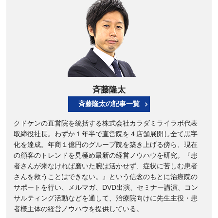
斉藤隆太
斉藤隆太の記事一覧
クドケンの直営院を統括する株式会社カラダミライラボ代表
取締役社長。わずか１年半で直営院を４店舗展開し全て黒字
化を達成。年商１億円のグループ院を築き上げる傍ら、現在
の顧客のトレンドを見極め最新の経営ノウハウを研究。『患
者さんが来なければ磨いた腕は活かせず、症状に苦しむ患者
さんを救うことはできない。』という信念のもとに治療院の
サポートを行い、メルマガ、DVD出演、セミナー講演、コン
サルティング活動などを通して、治療院向けに先生主役・患
者様主体の経営ノウハウを提供している。