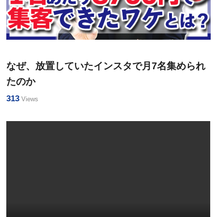
新規集客・WEB集客
直営院のウラ側＜まるみえ＞
なぜ、放置していたインスタで月7名集められ
たのか
313
Views