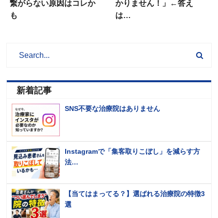
繋がらない原因はコレか
かりません！」←答え
も
は…
新着記事
SNS不要な治療院はありません
Instagramで「集客取りこぼし」を減らす方
法…
【当てはまってる？】選ばれる治療院の特徴3
選