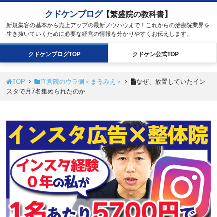
クドケンブログ
【繁盛院の教科書】
新規集客の基本から売上アップの最新ノウハウまで！これからの治療院業界を
生き抜いていくために必要な経営の情報を分かりやすくお伝えします。
クドケン
ブログ
TOP
クドケン
公式
TOP
TOP
直営院のウラ側＜まるみえ＞
なぜ、放置していたイン
スタで月7名集められたのか